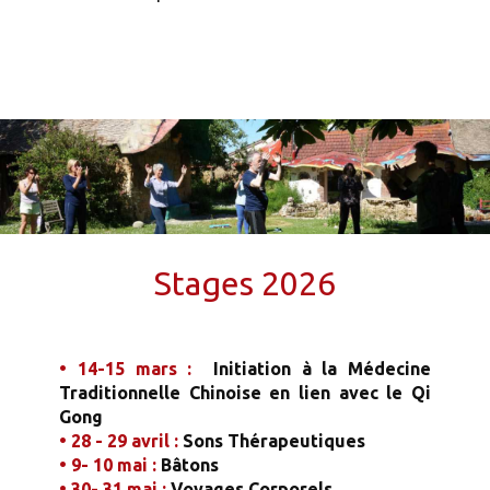
Stages 2026
•
14
-15 mars :
Initiation à la Médecine
Traditionnelle Chinoise
en lien avec le Qi
Gong
• 28 - 29 avril :
Sons Thérapeutiques
• 9- 10 mai :
Bâtons
• 30- 31 mai :
Voyages Corporels