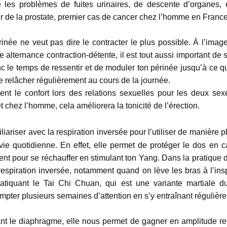
 les problèmes de fuites urinaires, de descente d’organes
r de la prostate, premier cas de cancer chez l’homme en France
rinée ne veut pas dire le contracter le plus possible. À l’imag
 alternance contraction-détente, il est tout aussi important de 
nc le temps de ressentir et de moduler ton périnée jusqu’à ce q
le relâcher régulièrement au cours de la journée.
nt le confort lors des relations sexuelles pour les deux se
t chez l’homme, cela améliorera la tonicité de l’érection.
iliariser avec la respiration inversée pour l’utiliser de manière 
ie quotidienne. En effet, elle permet de protéger le dos en c
ent pour se réchauffer en stimulant ton Yang. Dans la pratique
spiration inversée, notamment quand on lève les bras à l’inspire
ratiquant le Tai Chi Chuan, qui est une variante martiale 
compter plusieurs semaines d’attention en s’y entraînant régulièr
ant le diaphragme, elle nous permet de gagner en amplitude res