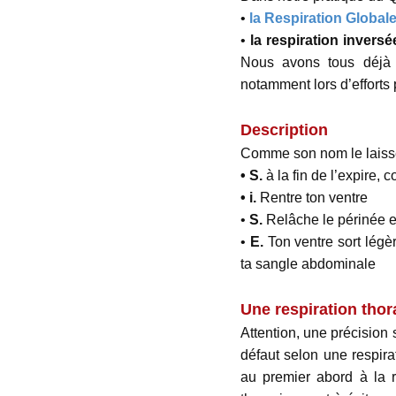
•
la Respiration Global
•
la respiration inversé
Nous avons tous déjà f
notamment lors d’efforts
Description
Comme son nom le laisse pe
• S.
à la fin de l’expire, 
• i.
Rentre ton ventre
•
S.
Relâche le périnée e
•
E.
Ton ventre sort légèr
ta sangle abdominale
Une respiration thor
Attention, une précision
défaut selon une respira
au premier abord à la re