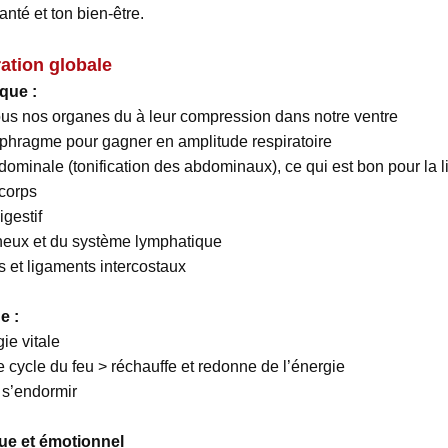
nté et ton bien-être.
ration globale
ique :
ous nos organes du à leur compression dans notre ventre
diaphragme pour gagner en amplitude respiratoire
bdominale (tonification des abdominaux), ce qui est bon pour la 
 corps
igestif
neux et du système lymphatique
s et ligaments intercostaux
ue :
ie vitale
e cycle du feu > réchauffe et redonne de l’énergie
e s’endormir
que et émotionnel