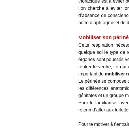
thoracique est à éviter p
l’on cherche à éviter l
d’absence de conscience 
notre diaphragme et de d
M
obiliser
son
périné
Cette respiration néces
quelque soi le type de re
organes sont poussés ver
rentrer le ventre, ce qu
important de
mobiliser n
Le périnée se compose d
les différences anatomi
génitales et un groupe m
Pour te familiariser av
retenir d’aller aux toilett
Pour te motiver à t’entra