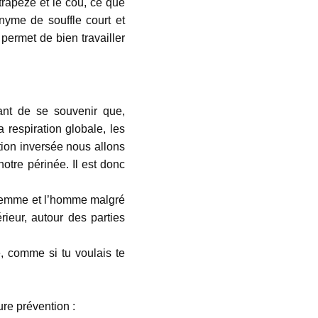
 trapèze et le cou, ce que
nyme de souffle court et
permet de bien travailler
tant de se souvenir que,
a respiration globale, les
tion inversée nous allons
otre périnée. Il est donc
 femme et l’homme malgré
ieur, autour des parties
, comme si tu voulais te
eure prévention :