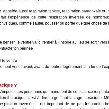
e
e
, appelée aussi respiration taoïste, respiration paradoxale ou
ait l’expérience de cette respiration inversée de nombreus
 physiques, comme sauter, pousser ou porter quelque chose de l
nser, le ventre va ici rentrer à l’inspire au lieu de sortir vers 
contracte ton périnée
t le ventre
ement vers l’avant, avant de rentrer légèrement à la fin de l’ex
acique ?
 s’impose. Les personnes qui manquent de conscience respiratoi
tion thoracique, c’est à dire en gonflant la cage thoracique. M
spiration inversée, il est important de ne pas les confondre.