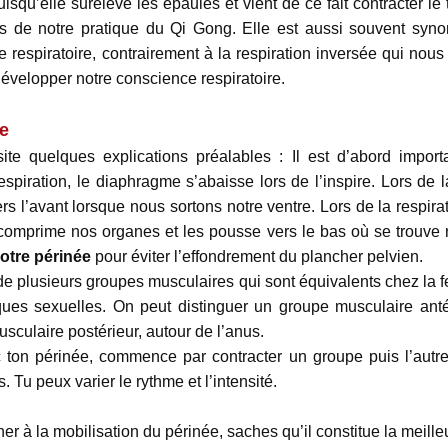
uisqu’elle surélève les épaules et vient de ce fait contracter le
ors de notre pratique du Qi Gong. Elle est aussi souvent syno
respiratoire, contrairement à la respiration inversée qui nous 
évelopper notre conscience respiratoire.
e
site quelques explications préalables : Il est d’abord impor
spiration, le diaphragme s’abaisse lors de l’inspire. Lors de l
s l’avant lorsque nous sortons notre ventre. Lors de la respira
i comprime nos organes et les pousse vers le bas où se trouve n
otre périnée
pour éviter l’effondrement du plancher pelvien.
e plusieurs groupes musculaires qui sont équivalents chez la
ques sexuelles. On peut distinguer un groupe musculaire antér
usculaire postérieur, autour de l’anus.
ec ton périnée, commence par contracter un groupe puis l’autre
es. Tu peux varier le rythme et l’intensité.
iner à la mobilisation du périnée, saches qu’il constitue la meill