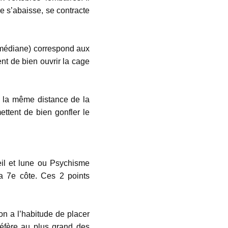
me s’abaisse, se contracte
 médiane) correspond aux
ent de bien ouvrir la cage
 la même distance de la
ttent de bien gonfler le
il et lune ou Psychisme
a 7e côte. Ces 2 points
on a l’habitude de placer
réfère au plus grand des