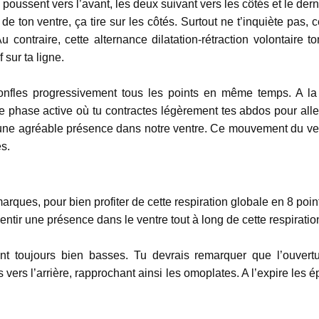
 poussent vers l’avant, les deux suivant vers les côtés et le derni
 de ton ventre, ça tire sur les côtés. Surtout ne t’inquiète pas, 
Au contraire, cette alternance dilatation-rétraction volontaire 
 sur ta ligne.
gonfles progressivement tous les points en même temps. A l
e phase active où tu contractes légèrement tes abdos pour alle
 une agréable présence dans notre ventre. Ce mouvement du ven
es.
rques, pour bien profiter de cette respiration globale en 8 poin
 sentir une présence dans le ventre tout à long de cette respiratio
nt toujours bien basses. Tu devrais remarquer que l’ouvertur
 vers l’arrière, rapprochant ainsi les omoplates. A l’expire les