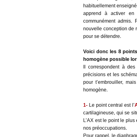
habituellement enseignée.
apprend à activer en
communément admis. Réc
nouvelle conception de r
pour se détendre.
Voici donc les 8 points
homogène possible lors 
Il correspondent à des
précisions et les schéma
pour t’embrouiller, mai
homogène.
1-
Le point central est l’
cartilagineuse, qui se si
L’AX est le point le plus
nos préoccupations.
Pour rappel, le diaphrag