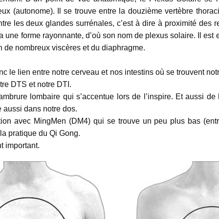
ux (autonome). Il se trouve entre la douzième vertèbre thoraci
ntre les deux glandes surrénales, c’est à dire à proximité des 
 a une forme rayonnante, d’où son nom de plexus solaire. Il est 
tion de nombreux viscères et du diaphragme.
nc le lien entre notre cerveau et nos intestins où se trouvent n
tre DTS et notre DTI.
cambrure lombaire qui s’accentue lors de l’inspire. Et aussi d
ue aussi dans notre dos.
ation avec MingMen (DM4) qui se trouve un peu plus bas (entr
la pratique du Qi Gong.
t important.