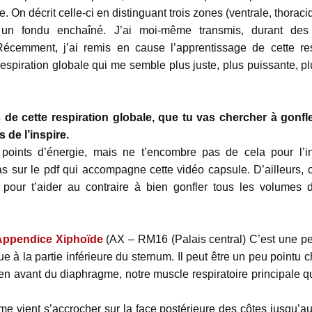
 On décrit celle-ci en distinguant trois zones (ventrale, thoraciq
 un fondu enchaîné. J’ai moi-même transmis, durant des
emment, j’ai remis en cause l’apprentissage de cette resp
espiration globale qui me semble plus juste, plus puissante, plu
 de cette respiration globale, que tu vas chercher à gonfl
de l’inspire.
 points d’énergie, mais ne t’encombre pas de cela pour l’in
s sur le pdf qui accompagne cette vidéo capsule. D’ailleurs, 
s pour t’aider au contraire à bien gonfler tous les volumes
Appendice Xiphoïde
(AX – RM16 (Palais central) C’est une pe
tue à la partie inférieure du sternum. Il peut être un peu pointu
 en avant du diaphragme, notre muscle respiratoire principale q
me vient s’accrocher sur la face postérieure des côtes jusqu’au