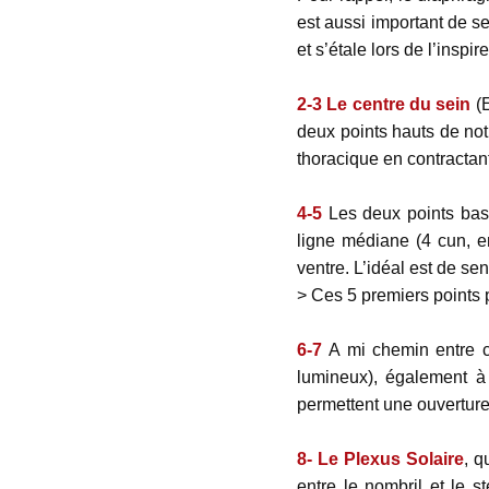
est aussi important de se
et s’étale lors de l’inspire
2-3 Le centre du sein
(E
deux points hauts de notr
thoracique en contractant
4-5
Les deux points bas 
ligne médiane (4 cun, e
ventre. L’idéal est de se
> Ces 5 premiers points p
6-7
A mi chemin entre c
lumineux), également à
permettent une ouverture
8- Le Plexus Solaire
, q
entre le nombril et le 