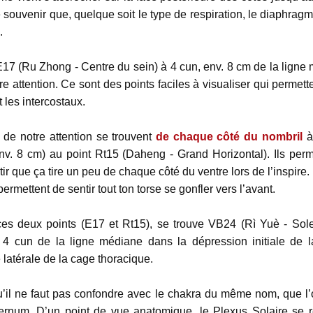
 souvenir que, quelque soit le type de respiration, le diaphrag
.
17 (Ru Zhong - Centre du sein) à 4 cun, env. 8 cm de la ligne
e attention. Ce sont des points faciles à visualiser qui permett
 les intercostaux.
de notre attention se trouvent
de chaque côté du nombril
à
nv. 8 cm) au point Rt15 (Daheng - Grand Horizontal). Ils perme
ntir que ça tire un peu de chaque côté du ventre lors de l’inspire.
ermettent de sentir tout ton torse se gonfler vers l’avant.
es deux points (E17 et Rt15), se trouve VB24 (Rì Yuè - Sole
 4 cun de la ligne médiane dans la dépression initiale de l
 latérale de la cage thoracique.
u’il ne faut pas confondre avec le chakra du même nom, que l’
sternum. D’un point de vue anatomique, le Plexus Solaire se 