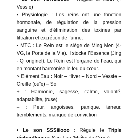
Vessie)
• Physiologie : Les reins ont une fonction
hormonale, de régulation de la pression
sanguine et d'élimination des toxines par
filtration et excrétion de l'urine.
• MTC : Le Rein est le siège de Ming Men (4-
VG, la Porte de la Vie). Il stocke l’Essence (Jing
- Qi originel). Le Rein est l’organe de l’eau, qui
en montant harmonise le feu du cœur.
> Elément Eau : Noir – Hiver – Nord – Vessie –
Oreille (ouïe) – Sol
+ : Harmonie, sagesse, calme, volonté,
adaptabilité, (ruse)
– : Peur, angoisses, panique, terreur,
tremblements, manque de conviction
• Le son SSSiiiooo
: Régule le
Triple
réchauffeur
ou San Jiao (Maître du Cœur)