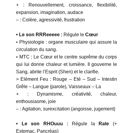
+ : Renouvellement, croissance, flexibilité,
expansion, imagination, audace
– : Colère, agressivité, frustration
• Le son RRReeeee :
Régule le
Cœur
• Physiologie : organe musculaire qui assure la
circulation du sang.
• MTC : Le Cœur et le centre suprême du corps
qui lui donne chaleur et lumière. Il gouverne le
Sang, abrite l’Esprit (Shen) et le clarifie.
> Elément Feu : Rouge – Eté – Sud – Intestin
Grêle – Langue (parole), Vaisseaux – La
+ : Dynamisme, créativité, chaleur,
enthousiasme, joie
– : Agitation, surexcitation (angoisse, jugement)
• Le son RHOuuu :
Régule la
Rate
(+
Estomac, Pancréas)